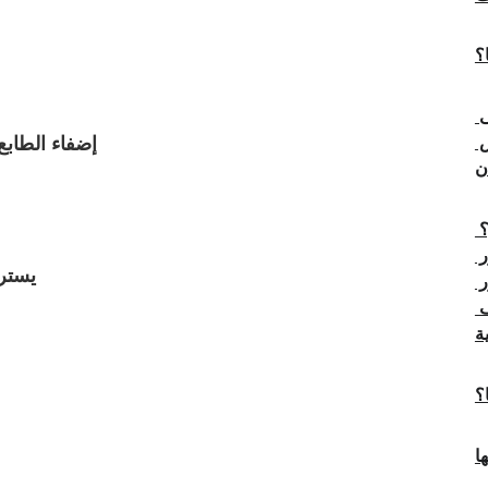
؟
 
 
2. إضفاء الط
 
 
3- يس
 
 
؟